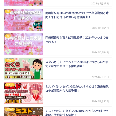
2024年3月27日
桜
岡崎桜祭り2024の屋台はいつまで？出店期間と時
間！平日と休日の違いも徹底調査！
2024年3月21日
桜
岡崎桜祭りと言えば花見団子！2024年いつまで食
べれる？
2024年3月16日
グルメ
スタバさくらフラペチーノ2024はいつからいつま
で？味やカロリーも徹底調査！
2024年2月15日
グルメ
ミスドバレンタイン2024のおすすめは？過去歴代
コラボ商品から人気予測！
2024年1月23日
グルメ
ミスドのバレンタイン2024はいつからいつまで？
期間と予約方法も伝授！