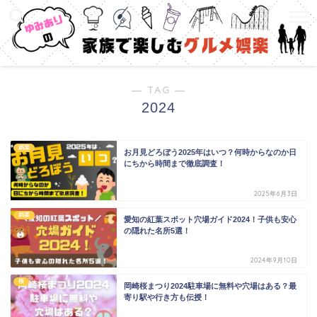
― TAG ―
2024
娯楽
お月見どろぼう2025年はいつ？何時からなのか日
にちから時間まで徹底調査！
2025年6月3日
娯楽
愛知の紅葉スポット穴場ガイド2024！子供も安心
の隠れた名所5選！
2024年9月10日
桜
岡崎桜まつり2024駐車場に無料や穴場はある？最
寄り駅や行き方も伝授！