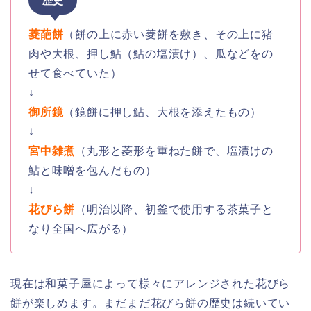
歴史
菱葩餅
（餅の上に赤い菱餅を敷き、その上に猪
肉や大根、押し鮎（鮎の塩漬け）、瓜などをの
せて食べていた）
↓
御所鏡
（鏡餅に押し鮎、大根を添えたもの）
↓
宮中雑煮
（丸形と菱形を重ねた餅で、塩漬けの
鮎と味噌を包んだもの）
↓
花びら餅
（明治以降、初釜で使用する茶菓子と
なり全国へ広がる）
現在は和菓子屋によって様々にアレンジされた花びら
餅が楽しめます。まだまだ花びら餅の歴史は続いてい