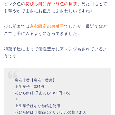
ピンク色の
花びら餅に深い緑色の抹茶
、見た目もとて
も華やかでまさにお正月にふさわしいですね♪
少し前までは
京都限定のお菓子
でしたが、最近ではど
こでも手に入るようになってきました。
和菓子屋によって個性豊かにアレンジもされているよ
うです。
麻布十番【麻布十番庵】
上生菓子／324円
花びら餅(柚子あん)／350円＋税
＊
上生菓子はゆりね餡を使用
花びら餅は味噌餡にオリジナルの柚子あん