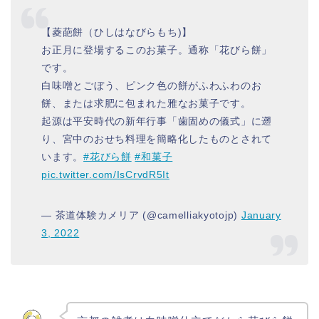
【菱葩餅（ひしはなびらもち)】
お正月に登場するこのお菓子。通称「花びら餅」
です。
白味噌とごぼう、ピンク色の餅がふわふわのお
餅、または求肥に包まれた雅なお菓子です。
起源は平安時代の新年行事「歯固めの儀式」に遡
り、宮中のおせち料理を簡略化したものとされて
います。
#花びら餅
#和菓子
pic.twitter.com/IsCrvdR5It
— 茶道体験カメリア (@camelliakyotojp)
January
3, 2022