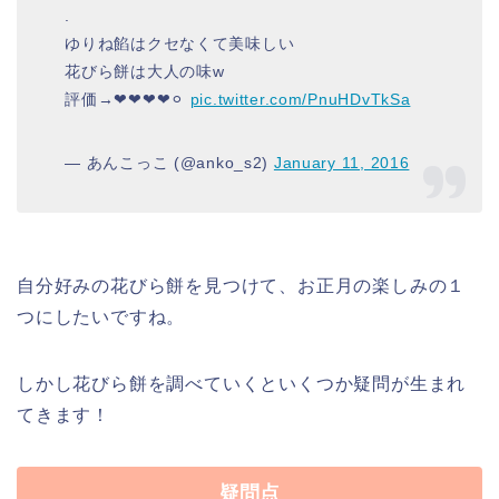
.
ゆりね餡はクセなくて美味しい
花びら餅は大人の味w
評価→❤︎❤︎❤︎❤︎⚪︎
pic.twitter.com/PnuHDvTkSa
— あんこっこ (@anko_s2)
January 11, 2016
自分好みの花びら餅を見つけて、お正月の楽しみの１
つにしたいですね。
しかし花びら餅を調べていくといくつか疑問が生まれ
てきます！
疑問点