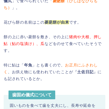
儀式
」で食べられていた「
菱葩餅
（ひしはなびらも
ち）
」。
花びら餅の名前はこの
菱葩餅が由来
です。
餅の上に赤い菱餅を敷き、その上に
猪肉や大根、押し
鮎（鮎の塩漬け）、瓜
などをのせて食べていたそうで
す。
特に鮎は「
年魚
」とも書くので、
お正月にふさわし
く
、お供え物にも使われていたことが『
土佐日記
』に
も記されているとか。
歯固め儀式について
固いものを食べて歯を丈夫にし、長寿や延命を