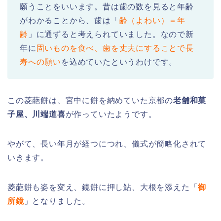
願うことをいいます。昔は歯の数を見ると年齢
がわかることから、歯は「
齢（よわい）＝年
齢
」に通ずると考えられていました。なので新
年に
固いものを食べ、歯を丈夫にすることで長
寿への願い
を込めていたというわけです。
この菱葩餅は、宮中に餅を納めていた京都の
老舗和菓
子屋、川端道喜
が作っていたようです。
やがて、長い年月が経つにつれ、儀式が簡略化されて
いきます。
菱葩餅も姿を変え、鏡餅に押し鮎、大根を添えた「
御
所鏡
」となりました。