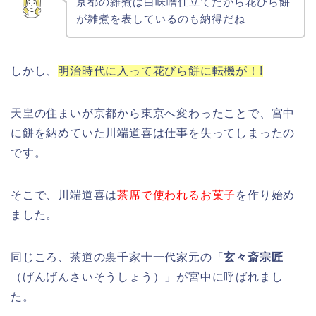
京都の雑煮は白味噌仕立てだから花びら餅
が雑煮を表しているのも納得だね
しかし、
明治時代に入って花びら餅に転機が！!
天皇の住まいが京都から東京へ変わったことで、宮中
に餅を納めていた川端道喜は仕事を失ってしまったの
です。
そこで、川端道喜は
茶席で使われるお菓子
を作り始め
ました。
同じころ、茶道の裏千家十一代家元の「
玄々斎宗匠
（げんげんさいそうしょう）」が宮中に呼ばれまし
た。