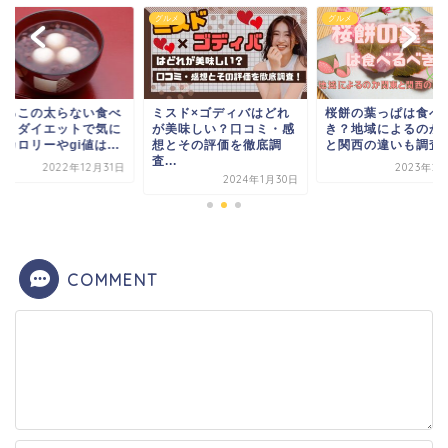
メ
グルメ
グルメ
しるこの太らない食べ
ミスド×ゴディバはどれ
桜餅の葉っぱは食べ
は？ダイエットで気に
が美味しい？口コミ・感
き？地域によるのか
カロリーやgi値は...
想とその評価を徹底調
と関西の違いも調査
査...
2022年12月31日
2023年2
2024年1月30日
COMMENT