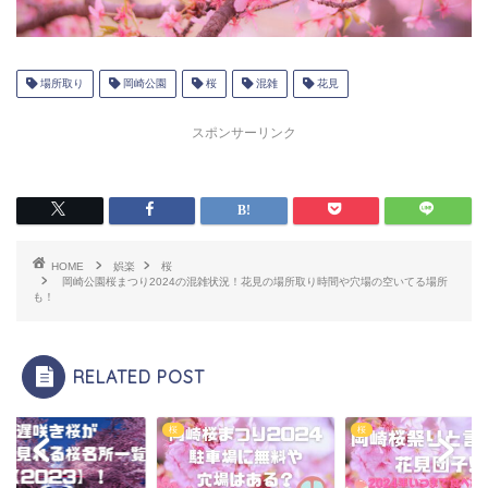
場所取り
岡崎公園
桜
混雑
花見
スポンサーリンク
HOME
娯楽
桜
岡崎公園桜まつり2024の混雑状況！花見の場所取り時間や穴場の空いてる場所
も！
RELATED POST
桜
桜
桜