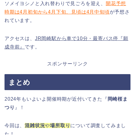
ソメイヨシノと入れ替わりで見ごろを迎え、
開花予想
時期は
4月初旬から4月下旬、見頃は4月中旬頃
が予想さ
れています。
アクセスは、
JR岡崎駅から車で10分・最寄バス停『願
成寺前』
です。
スポンサーリンク
まとめ
2024年もいよいよ開催時期が近付いてきた『
岡崎桜ま
つり
』！
今回は、
混雑状況
や
場所取り
について調査してみまし
た！