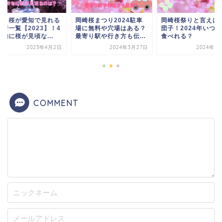
岡崎桜まつり2024駐車
岡崎桜祭りと言えば花見
遅咲き桜が愛知で
場に無料や穴場はある？
団子！2024年いつまで
桜名所一覧【202
最寄り駅や行き方も伝...
食べれる？
月中旬に桜が見頃な.
2024年3月27日
2024年3月16日
2023
COMMENT