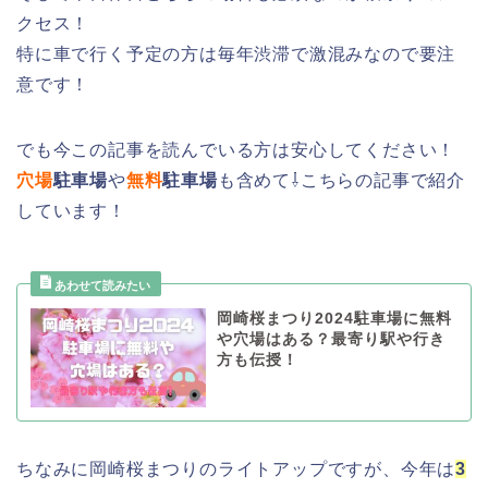
クセス！
特に車で行く予定の方は毎年渋滞で激混みなので要注
意です！
でも今この記事を読んでいる方は安心してください！
穴場
駐車場
や
無料
駐車場
も含めて⇩こちらの記事で紹介
しています！
岡崎桜まつり2024駐車場に無料
や穴場はある？最寄り駅や行き
方も伝授！
ちなみに岡崎桜まつりのライトアップですが、今年は
3