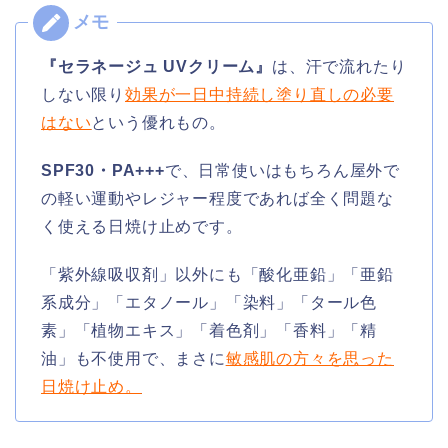
『セラネージュ UVクリーム』
は、汗で流れたり
しない限り
効果が一日中持続し塗り直しの必要
はない
という優れもの。
SPF30・PA+++
で、日常使いはもちろん屋外で
の軽い運動やレジャー程度であれば全く問題な
く使える日焼け止めです。
「紫外線吸収剤」以外にも「酸化亜鉛」「亜鉛
系成分」「エタノール」「染料」「タール色
素」「植物エキス」「着色剤」「香料」「精
油」も不使用で、まさに
敏感肌の方々を思った
日焼け止め。