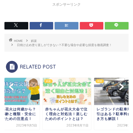
スポンサーリンク
HOME
娯楽
日焼け止め塗り直しができない？不要な場合や必要な頻度を徹底調査！
RELATED POST
娯楽
娯楽
持ち花火は何歳から？
赤ちゃんが花火大会で泣
レゴランドの駐車場
象年齢と種類・安全に
く理由と対処法！楽しむ
引はある？駐車料金
しむための注意点！
ためのポイントとは？
き方も解説！
2023年9月5日
2023年8月11日
2023年2