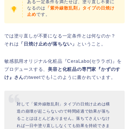
ある一定条件を満たせば、塗り直し不要に
なるのは
「紫外線散乱剤」タイプの日焼け
止め
です。
では塗り直しが不要になる一定条件とは何なのか？
それは
「日焼け止めが落ちない」
ということ。
敏感肌用オリジナル化粧品『CeraLabo(セララボ)』を
プロデュースする、
美容と化粧品の専門家『かずのす
け』さん
のtweetでも⇩このように書かれています。
対して「紫外線散乱剤」タイプの日焼け止めは構
造の崩壊が起こらないので時間経過で効果が落ち
ることはほとんどありません。落ちてさえいなけ
れば一日中塗り直ししなくても効果を持続できま