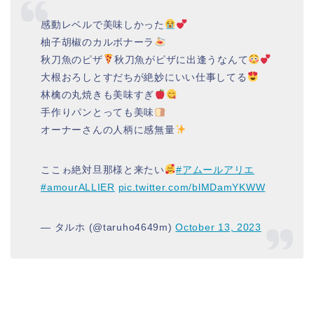
感動レベルで美味しかった
柚子胡椒のカルボナーラ
秋刀魚のピザ
秋刀魚がピザに出逢うなんて
大根おろしとすだちが絶妙にいい仕事してる
林檎の丸焼きも美味すぎ
手作りパンとっても美味
オーナーさんの人柄に感無量
ここゎ絶対旦那様と来たい
#アムールアリエ
#amourALLIER
pic.twitter.com/blMDamYKWW
— タルホ (@taruho4649m)
October 13, 2023