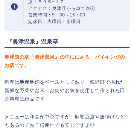
原１８０５−１２
アクセス：奥津渓から車で20分
営業時間：9：00～16：00
定休日：火曜日・水曜日
『奥津温泉』温泉亭
奥津道の駅『奥津温泉』の中ににある、バイキングの
お店です。
料理は
地産地消をベース
としており、鏡野町で採れた
新鮮な野菜やお米、お肉やお魚を使用して作られた田
舎料理は絶品です！
メニューは和食が中心ですが、麻婆豆腐や唐揚げなど
もあるのでお子様連れでも安心ですよ◎