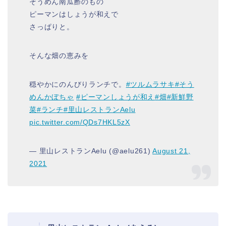
そうめん南瓜酢のもの
ピーマンはしょうが和えで
さっぱりと。
そんな畑の恵みを
穏やかにのんびりランチで。
#ツルムラサキ
#そう
めんかぼちゃ
#ピーマンしょうが和え
#畑
#新鮮野
菜
#ランチ
#里山レストランAelu
pic.twitter.com/QDs7HKL5zX
— 里山レストランAelu (@aelu261)
August 21,
2021