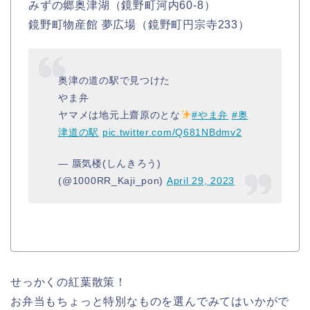
みずの郷奥津湖（鏡野町河内60-8）
鏡野町物産館 夢広場（鏡野町円宗寺233）
奥津の道の駅で見つけた
やま弁
ヤマメは地元上齋原のとな
#やま弁
#奥
津道の駅
pic.twitter.com/Q681NBdmv2
— 蜃気楼(しんきろう)
(@1000RR_Kaji_pon)
April 29, 2023
せっかくの紅葉散策！
お弁当もちょっと特別なものを選んでみてはいかがで