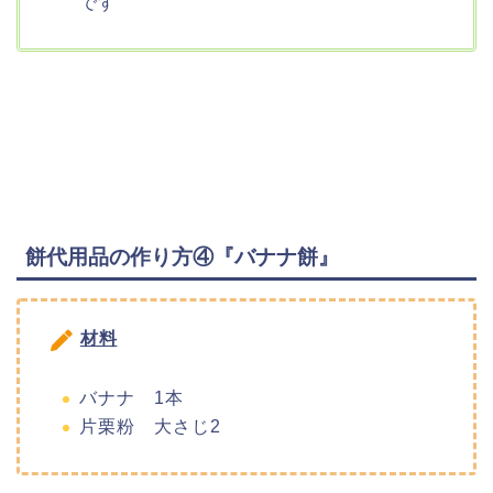
です
餅代用品の作り方④『バナナ餅』
材料
バナナ 1本
片栗粉 大さじ2