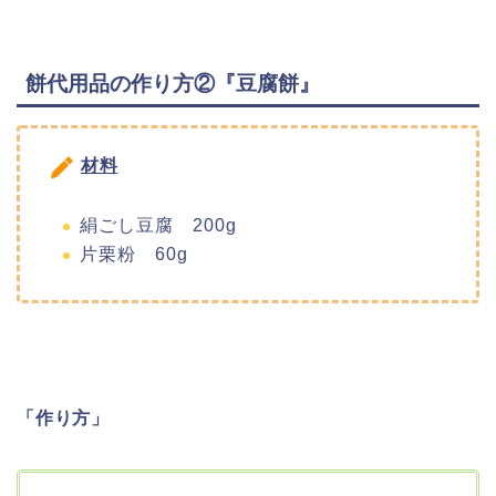
餅代用品の作り方②『豆腐餅』
材料
絹ごし豆腐 200g
片栗粉 60g
「作り方」