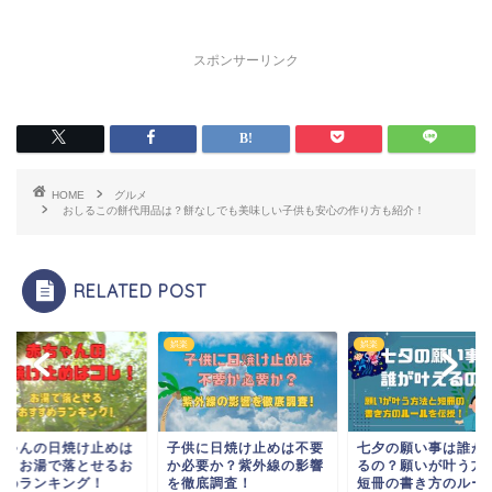
スポンサーリンク
HOME
グルメ
おしるこの餅代用品は？餅なしでも美味しい子供も安心の作り方も紹介！
RELATED POST
娯楽
娯楽
ちゃんの日焼け止めは
子供に日焼け止めは不要
七夕の願い事は誰が
レ！お湯で落とせるお
か必要か？紫外線の影響
るの？願いが叶う方
すめランキング！
を徹底調査！
短冊の書き方のルー