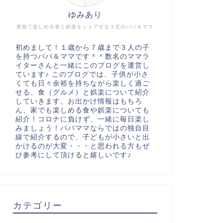
ゆみあり
家族で楽しめる食と娯楽をシェアする３児のパパ＆ママ
初めまして！１歳から７歳まで３人の子
を持つパパ＆ママです＾＾数名のママラ
イターさんと一緒にこのブログを運営し
ています♪ このブログでは、子供が小さ
くても日々余裕を持ちながら楽しく過ご
せる、食（グルメ）と娯楽について紹介
していきます。お出かけ情報はもちろ
ん、家でも楽しめる食や娯楽についても
紹介！コロナに負けず、一緒に毎日楽し
みましょう！パパママならではの独自目
線で紹介するので、子どもが小さいと出
かけるのが大変・・・と思われる方もぜ
ひ参考にして頂けると嬉しいです♪
カテゴリー