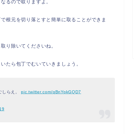
くなるので取りますよ。
丁で根元を切り落とすと簡単に取ることができま
、取り除いてくださいね。
ていたら包丁でむいていきましょう。
ごしらえ。
pic.twitter.com/qBnYpkGQD7
19