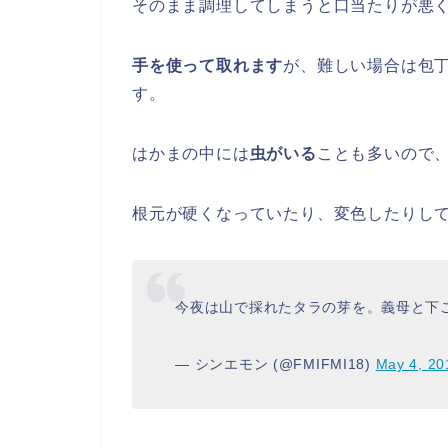
そのまま調理してしまうと口当たりが悪
手を使って取れます
が、難しい場合は包
す。
はかまの中には
虫がいる
ことも多いので
根元が硬くなっていたり、変色したりし
今夜は山で採れたタラの芽を。義母と下
— シンエモン (@FMIFMI18)
May 4, 20