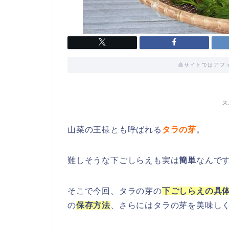
当サイトではアフ
ス
山菜の王様とも呼ばれる
タラの芽
。
難しそうな下ごしらえも実は
簡単
なんで
そこで今回、タラの芽の
下ごしらえの具
の
保存方法
、さらにはタラの芽を美味し