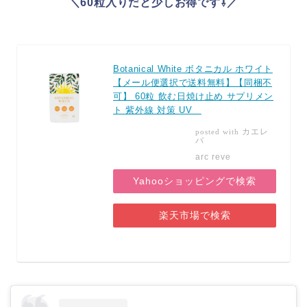
＼60粒入りだと少しお得です⇩／
Botanical White ボタニカル ホワイト
【メール便選択で送料無料】【同梱不
可】 60粒 飲む日焼け止め サプリメン
ト 紫外線 対策 UV
カエレ
posted with
バ
arc reve
Yahooショッピングで検索
楽天市場で検索