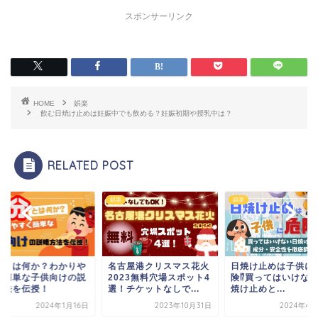
スポンサーリンク
HOME
娯楽
飲む日焼け止めは妊娠中でも飲める？妊娠初期や授乳中は？
RELATED POST
娯楽
娯楽
分とは何か？わかりや
名古屋港クリスマス花火
日焼け止めは子供に
く簡単な子供向けの説
2023無料穴場スポット4
険⁉買ってはいけな
方法を伝授！
選！チケットなしで...
焼け止めと...
2024年1月16日
2023年10月31日
2024年4月