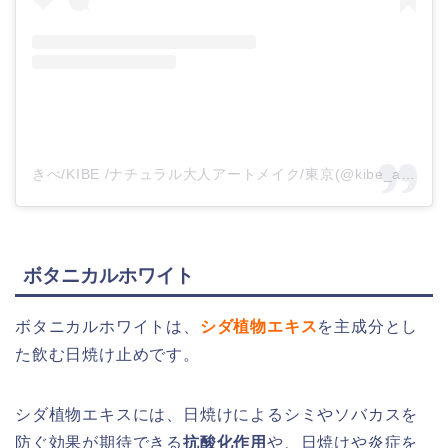
きべ/KIBE /ナチュラル大人アートメイク/東京(@kibe_artbrows)がシェアした投稿
ボタニカルホワイト
ボタニカルホワイトは、
シダ植物エキス
を主成分とし
た飲む日焼け止めです。
シダ植物エキスには、日焼けによるシミやソバカスを
防ぐ効果が期待できる
抗酸化作用
や、日焼けや炎症を