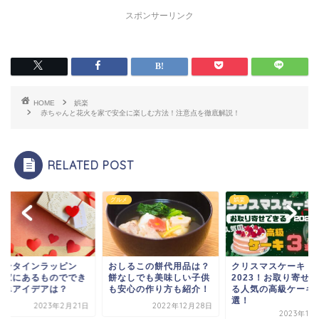
スポンサーリンク
HOME
娯楽
赤ちゃんと花火を家で安全に楽しむ方法！注意点を徹底解説！
RELATED POST
グルメ
娯楽
レンタインラッピン
おしるこの餅代用品は？
クリスマスケーキ
！家にあるものででき
餅なしでも美味しい子供
2023！お取り寄せ
簡単アイデアは？
も安心の作り方も紹介！
る人気の高級ケーキ
選！
2023年2月21日
2022年12月28日
2023年11