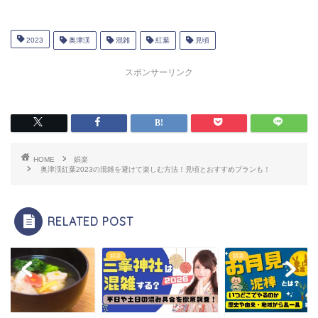
2023
奥津渓
混雑
紅葉
見頃
スポンサーリンク
HOME
娯楽
奥津渓紅葉2023の混雑を避けて楽しむ方法！見頃とおすすめプランも！
RELATED POST
メ
娯楽
娯楽