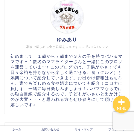
サイトマップ
ゆみあり
お問い合わせ
家族で楽しめる食と娯楽をシェアする３児のパパ＆ママ
初めまして！１歳から７歳まで３人の子を持つパパ＆マ
運営者情報
マです＾＾数名のママライターさんと一緒にこのブログ
を運営しています♪ このブログでは、子供が小さくても
日々余裕を持ちながら楽しく過ごせる、食（グルメ）と
プライバシーポリシー
娯楽について紹介していきます。お出かけ情報はもちろ
ん、家でも楽しめる食や娯楽についても紹介！コロナに
負けず、一緒に毎日楽しみましょう！パパママならでは
の独自目線で紹介するので、子どもが小さいと出かける
のが大変・・・と思われる方もぜひ参考にして頂けると
嬉しいです♪
MENU
カテゴリー
ホーム
お問い合わせ
サイトマップ
プロフィール