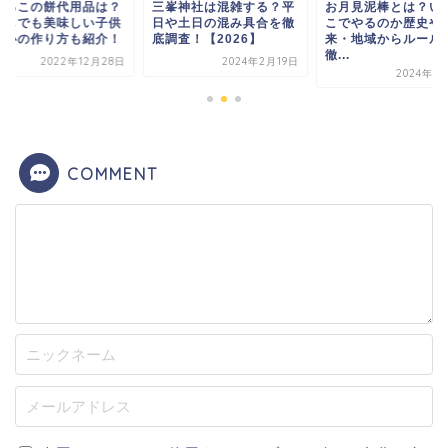
しるこの餅代用品は？
三峯神社は混雑する？平
お月見泥棒とは？い
なしでも美味しい子供
日や土日の混み具合を徹
こでやるのか歴史や
安心の作り方も紹介！
底調査！【2026】
来・地域からルール
徹...
2022年12月28日
2024年2月19日
2024年9
COMMENT