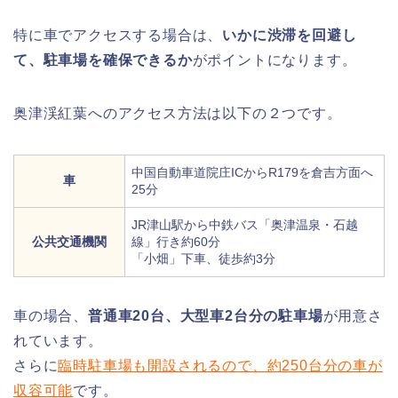
特に車でアクセスする場合は、
いかに渋滞を回避し
て、駐車場を確保できるか
がポイントになります。
奥津渓紅葉へのアクセス方法は以下の２つです。
中国自動車道院庄ICからR179を倉吉方面へ
車
25分
JR津山駅から中鉄バス「奥津温泉・石越
公共交通機関
線」行き約60分
「小畑」下車、徒歩約3分
車の場合、
普通車20台、大型車2台分の駐車場
が用意さ
れています。
さらに
臨時駐車場も開設されるので、約250台分の車が
収容可能
です。