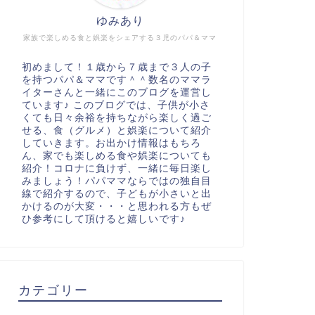
ゆみあり
家族で楽しめる食と娯楽をシェアする３児のパパ＆ママ
初めまして！１歳から７歳まで３人の子
を持つパパ＆ママです＾＾数名のママラ
イターさんと一緒にこのブログを運営し
ています♪ このブログでは、子供が小さ
くても日々余裕を持ちながら楽しく過ご
せる、食（グルメ）と娯楽について紹介
していきます。お出かけ情報はもちろ
ん、家でも楽しめる食や娯楽についても
紹介！コロナに負けず、一緒に毎日楽し
みましょう！パパママならではの独自目
線で紹介するので、子どもが小さいと出
かけるのが大変・・・と思われる方もぜ
ひ参考にして頂けると嬉しいです♪
カテゴリー