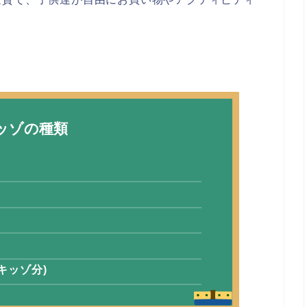
ッゾの種類
キッゾ分)