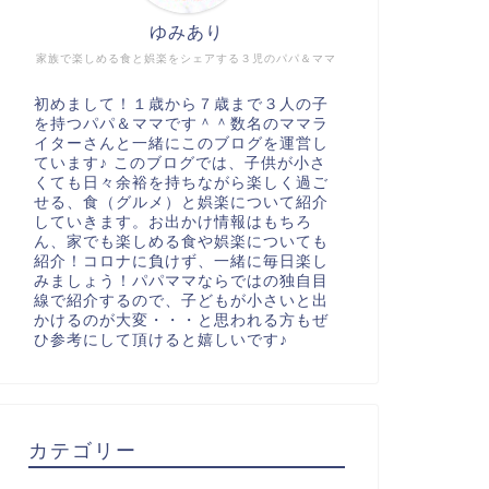
ゆみあり
家族で楽しめる食と娯楽をシェアする３児のパパ＆ママ
初めまして！１歳から７歳まで３人の子
を持つパパ＆ママです＾＾数名のママラ
イターさんと一緒にこのブログを運営し
ています♪ このブログでは、子供が小さ
くても日々余裕を持ちながら楽しく過ご
せる、食（グルメ）と娯楽について紹介
していきます。お出かけ情報はもちろ
ん、家でも楽しめる食や娯楽についても
紹介！コロナに負けず、一緒に毎日楽し
みましょう！パパママならではの独自目
線で紹介するので、子どもが小さいと出
かけるのが大変・・・と思われる方もぜ
ひ参考にして頂けると嬉しいです♪
カテゴリー