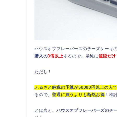
ハウスオブフレーバーズのチーズケーキ
購入の
3倍以上
するので、
単純に
値段だけ
ただし！
ふるさと納税の予算が
50000円以上の人
るので、
普通に買うよりも断然お得
！検
とは言え、
ハウスオブフレーバーズの
チ