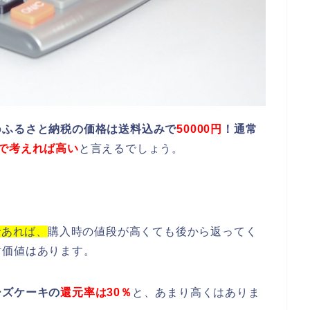
の
ふるさと納税の価格は送料込みで
50000円
！通常
で考えれば高い
と言えるでしょう。
であれば、
購入時の値段が高くても後から返ってく
討価値はあります。
ーズケーキの
還元率は30％
と、あまり高くはありま