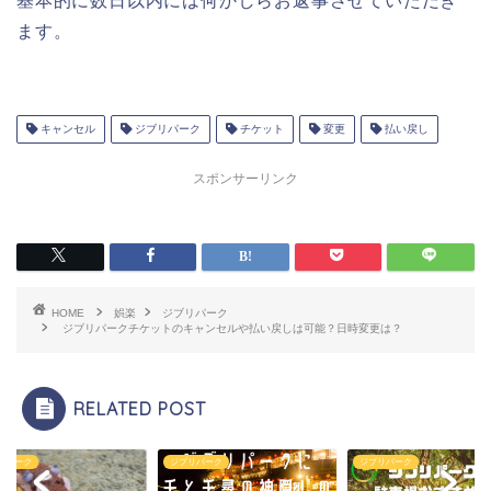
基本的に数日以内には何かしらお返事させていただき
ます。
キャンセル
ジブリパーク
チケット
変更
払い戻し
スポンサーリンク
HOME
娯楽
ジブリパーク
ジブリパークチケットのキャンセルや払い戻しは可能？日時変更は？
RELATED POST
リパーク
ジブリパーク
ジブリパーク