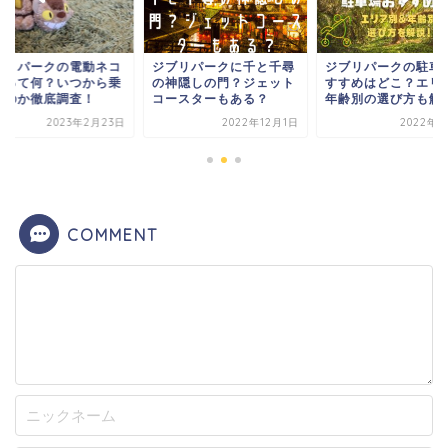
ブリパークの電動ネコ
ジブリパークに千と千尋
ジブリパークの駐車
スって何？いつから乗
の神隠しの門？ジェット
すすめはどこ？エリ
るのか徹底調査！
コースターもある？
年齢別の選び方も解
2023年2月23日
2022年12月1日
2022年9
COMMENT