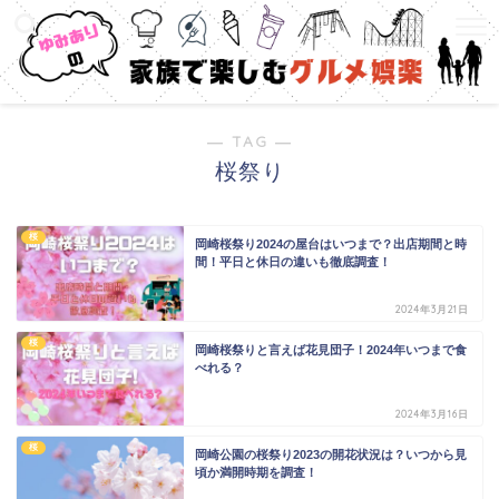
― TAG ―
桜祭り
桜
岡崎桜祭り2024の屋台はいつまで？出店期間と時
間！平日と休日の違いも徹底調査！
2024年3月21日
桜
岡崎桜祭りと言えば花見団子！2024年いつまで食
べれる？
2024年3月16日
桜
岡崎公園の桜祭り2023の開花状況は？いつから見
頃か満開時期を調査！